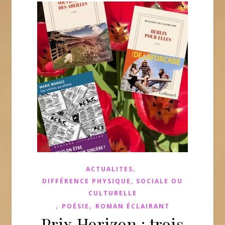
,
ACTUALITES
DIFFÉRENCE PHYSIQUE, SOCIALE OU
CULTURELLE
,
,
POÉSIE
ROMAN ÉCLAIRANT
Prix Horizon : trois