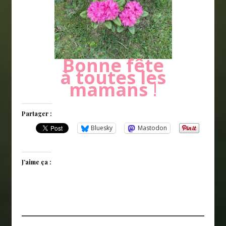
Bonne fête
à toutes les
mamans
!
Partager :
Bluesky
Mastodon
J’aime ça :