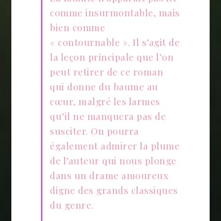
comme insurmontable, mais
bien comme
« contournable ». Il s’agit de
la leçon principale que l’on
peut retirer de ce roman
qui donne du baume au
cœur, malgré les larmes
qu’il ne manquera pas de
susciter. On pourra
également admirer la plume
de l’auteur qui nous plonge
dans un drame amoureux
digne des grands classiques
du genre.