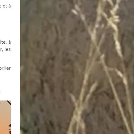
e et à
lte, à
r, les
riller
e