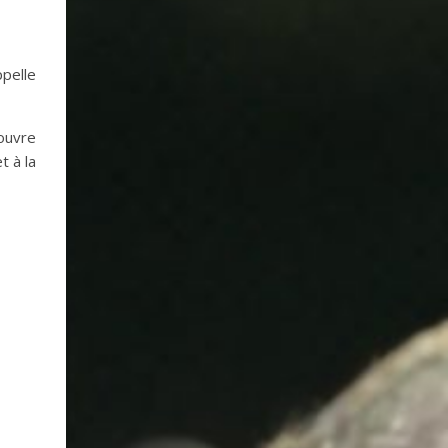
ppelle
 ouvre
t à la