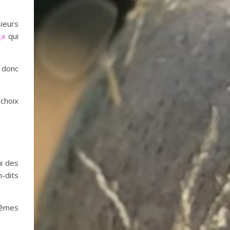
ieurs
ga
qui
 donc
 choix
ui des
n-dits
mêmes