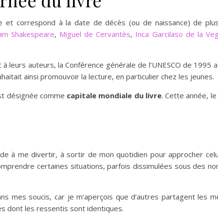
rnée du livre
elle et correspond à la date de décès (ou de naissance) de plus
iam Shakespeare
,
Miguel de Cervantès
,
Inca Garcilaso de la Ve
 à leurs auteurs, la Conférence générale de l’UNESCO de 1995 a
uhaitait ainsi promouvoir la lecture, en particulier chez les jeunes.
e est désignée comme
capitale mondiale du livre
. Cette année, le
ide à me divertir, à sortir de mon quotidien pour approcher cel
omprendre certaines situations, parfois dissimulées sous des no
ans mes soucis, car je m’aperçois que d’autres partagent les 
 dont les ressentis sont identiques.