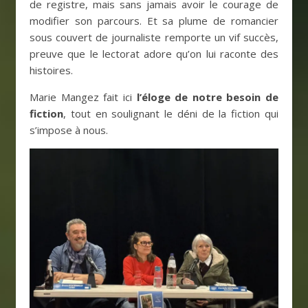
de registre, mais sans jamais avoir le courage de
modifier son parcours. Et sa plume de romancier
sous couvert de journaliste remporte un vif succès,
preuve que le lectorat adore qu’on lui raconte des
histoires.
Marie Mangez fait ici
l’éloge de notre besoin de
fiction
, tout en soulignant le déni de la fiction qui
s’impose à nous.