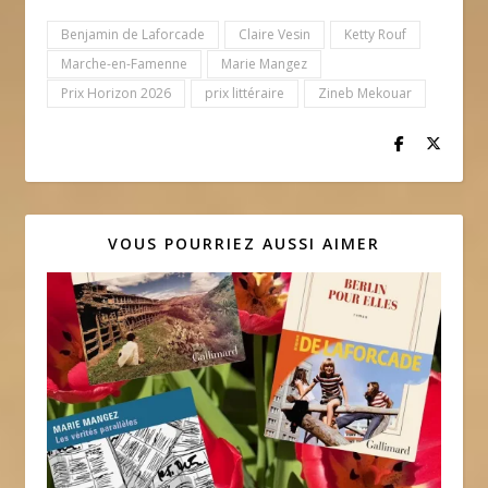
Benjamin de Laforcade
Claire Vesin
Ketty Rouf
Marche-en-Famenne
Marie Mangez
Prix Horizon 2026
prix littéraire
Zineb Mekouar
VOUS POURRIEZ AUSSI AIMER