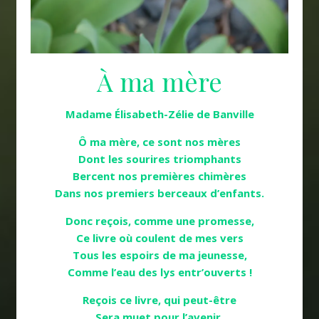
À ma mère
Madame Élisabeth-Zélie de Banville
Ô ma mère, ce sont nos mères
Dont les sourires triomphants
Bercent nos premières chimères
Dans nos premiers berceaux d’enfants.
Donc reçois, comme une promesse,
Ce livre où coulent de mes vers
Tous les espoirs de ma jeunesse,
Comme l’eau des lys entr’ouverts !
Reçois ce livre, qui peut-être
Sera muet pour l’avenir,