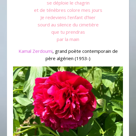
se déploie le chagrin
et de ténèbres colore mes jours
Je redeviens l’enfant d’hier
sourd au silence du cimetière
que tu prendras
par la main
Kamal Zerdoumi
, grand poète contemporain de
père algérien (1953-)