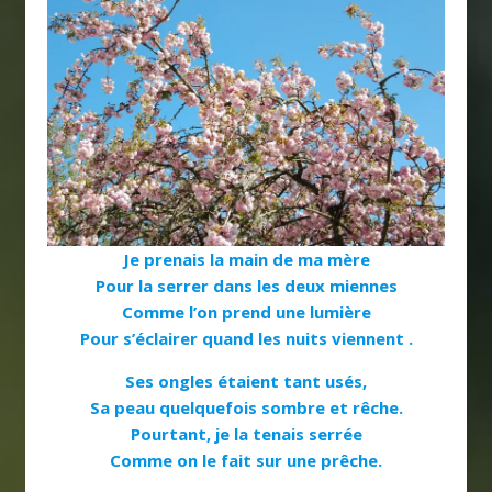
Je prenais la main de ma mère
Pour la serrer dans les deux miennes
Comme l’on prend une lumière
Pour s’éclairer quand les nuits viennent .
Ses ongles étaient tant usés,
Sa peau quelquefois sombre et rêche.
Pourtant, je la tenais serrée
Comme on le fait sur une prêche.