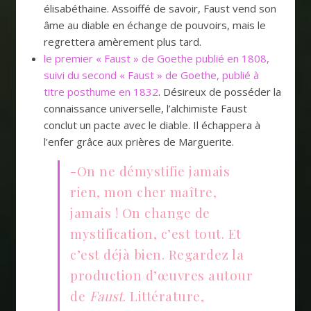
élisabéthaine. Assoiffé de savoir, Faust vend son
âme au diable en échange de pouvoirs, mais le
regrettera amèrement plus tard.
le premier « Faust » de Goethe publié en 1808,
suivi du second « Faust » de Goethe, publié à
titre posthume en 1832
. Désireux de posséder la
connaissance universelle, l’alchimiste Faust
conclut un pacte avec le diable. Il échappera à
l’enfer grâce aux prières de Marguerite.
-On ne démystifie jamais
rien, mon cher maître,
jamais ! On change de
mystification, c’est tout. Et
c’est déjà bien. Regardez la
production d’œuvres autour
de
Faust
. Littérature,