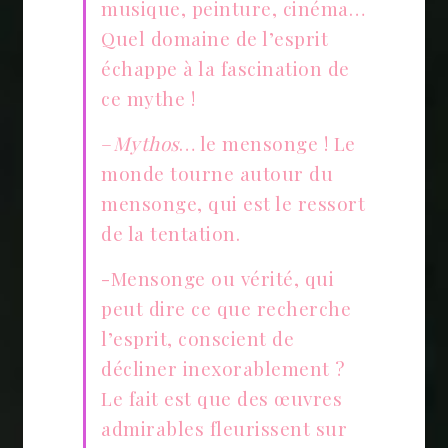
musique, peinture, cinéma…
Quel domaine de l’esprit
échappe à la fascination de
ce mythe !
–
Mythos
… le mensonge ! Le
monde tourne autour du
mensonge, qui est le ressort
de la tentation.
-Mensonge ou vérité, qui
peut dire ce que recherche
l’esprit, conscient de
décliner inexorablement ?
Le fait est que des œuvres
admirables fleurissent sur