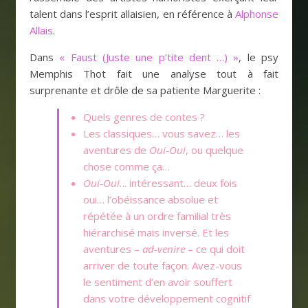
talent dans l’esprit allaisien, en référence à
Alphonse
Allais
.
Dans
« Faust (Juste une p’tite dent …) »
, le psy
Memphis Thot fait une analyse tout à fait
surprenante et drôle de sa patiente Marguerite :
Quels genres de contes ?
Les classiques… vous savez… les
aventures de
Oui-Oui
, ou quelque
chose comme ça…
Oui-Oui.
.. intéressant… deux fois
oui… l’obéissance absolue et
répétée à un ordre familial très
hiérarchisé mais inversé. Et les
aventures –
ad-venire
– ce qui doit
arriver de toute façon. Avez-vous
le sentiment d’en avoir souffert
dans votre développement cognitif