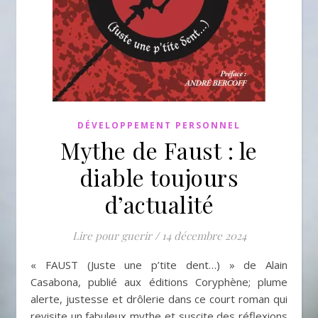
DÉVELOPPEMENT PERSONNEL
Mythe de Faust : le
diable toujours
d’actualité
Lire pour guerir
/
14 décembre 2024
« FAUST (Juste une p’tite dent…) » de Alain
Casabona, publié aux éditions Coryphène; plume
alerte, justesse et drôlerie dans ce court roman qui
revisite un fabuleux mythe et suscite des réflexions