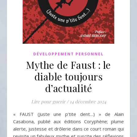
DÉVELOPPEMENT PERSONNEL
Mythe de Faust : le
diable toujours
d’actualité
Lire pour guerir
/
14 décembre 2024
« FAUST (Juste une p’tite dent…) » de Alain
Casabona, publié aux éditions Coryphène; plume
alerte, justesse et drôlerie dans ce court roman qui
revisite un fabuleux mythe et suscite des réflexions