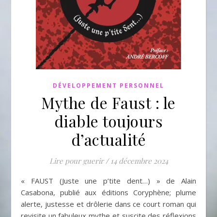
DÉVELOPPEMENT PERSONNEL
Mythe de Faust : le
diable toujours
d’actualité
Lire pour guerir
/
14 décembre 2024
« FAUST (Juste une p’tite dent…) » de Alain
Casabona, publié aux éditions Coryphène; plume
alerte, justesse et drôlerie dans ce court roman qui
revisite un fabuleux mythe et suscite des réflexions