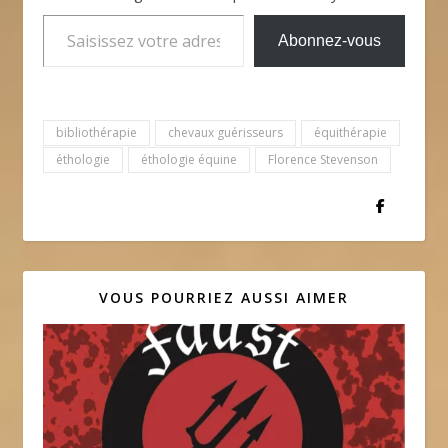
Saisissez votre adresse e-mail…
Abonnez-vous
bibliothérapie
chevaux guérisseurs
équithérapie
éthologie
éthologie équine
Florence Stevenson
VOUS POURRIEZ AUSSI AIMER