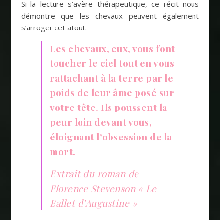
Si la lecture s’avère thérapeutique, ce récit nous
démontre que les chevaux peuvent également
s’arroger cet atout.
Les chevaux, eux, vous font
toucher le ciel tout en vous
rattachant à la terre par le
poids de leur âme posé sur
votre tête. Ils poussent la
peur loin devant vous,
éloignant l’obsession de la
mort.
Extrait du roman de
Florence Stevenson « Le
Ballet d’Augustine »