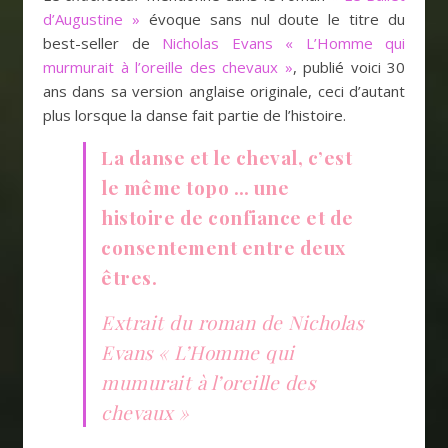
d’Augustine »
évoque sans nul doute le titre du
best-seller de
Nicholas Evans « L’Homme qui
murmurait à l’oreille des chevaux »
, publié voici 30
ans dans sa version anglaise originale, ceci d’autant
plus lorsque la danse fait partie de l’histoire.
La danse et le cheval, c’est
le même topo … une
histoire de confiance et de
consentement entre deux
êtres.
Extrait du roman de Nicholas
Evans « L’Homme qui
mumurait à l’oreille des
chevaux »