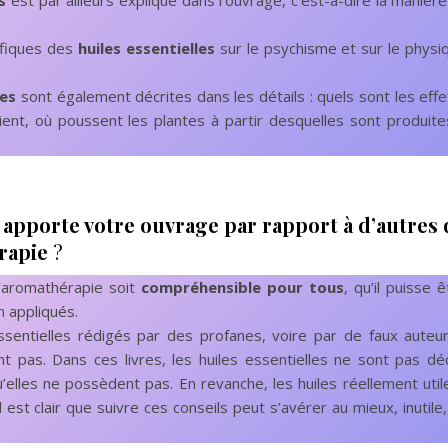
s
est par ailleurs expliqué dans l’ouvrage, c’est-à-dire la manièr
éfiques des
huiles essentielles
sur le psychisme et sur le physi
.
les
sont également décrites dans les détails : quels sont les eff
ent, où poussent les plantes à partir desquelles sont produite
e apporte votre ouvrage par rapport à d’autres 
rapie
?
l’aromathérapie soit
compréhensible pour tous
, qu’il puisse ê
n appliqués.
essentielles rédigés par des profanes, voire par de faux auteur
t pas. Dans ces livres, les huiles essentielles ne sont pas déc
’elles ne possèdent pas. En revanche, les huiles réellement util
il est clair que suivre ces conseils peut s’avérer au mieux, inutile