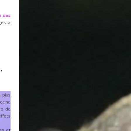
n des
ges a
,
a plus
ecine
ge de
ffets
ues et