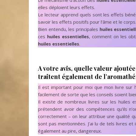
Le mécanisme d’action des
huiles essentielle
elles déploient leurs effets.
Le lecteur apprend quels sont les effets bén
savoir les effets positifs pour l’âme et le corps
Bien entendu, les principales
huiles essentiel
ces
huiles essentielles
, comment on les obti
huiles essentielles
.
A votre avis, quelle valeur ajouté
traitent également de l’aromathé
Il est important pour moi que mon livre sur 
facilement de sorte que les conseils soient bie
Il existe de nombreux livres sur les huiles 
prétendent avoir des compétences qu’ils n’on
correctement – on leur attribue une qualité qu
sont pas mentionnées. J’ai lu de tels livres et 
également au pire, dangereux.