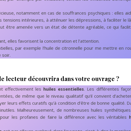
écieuse, notamment en cas de souffrances psychiques : elles ai
s tensions intérieures, à atténuer les dépressions, à faciliter le l
t être amenée vers un état de détente agréable, ce qui facilit
nt, elles favorisent la concentration et l’attention.
tielles, par exemple l’huile de citronnelle pour me mettre en ro
 soir.
le lecteur découvrira dans votre ouvrage ?
nt effectivement les
huiles essentielles
. Les différentes faço
tées, de même que le niveau qualitatif qu’il convient d’achete
r leurs effets curatifs qu’à condition d’être de bonne qualité. D
x, inutiles. Malheureusement, de nombreuses huiles synthétiques
 pour les profanes de faire la différence avec les véritables