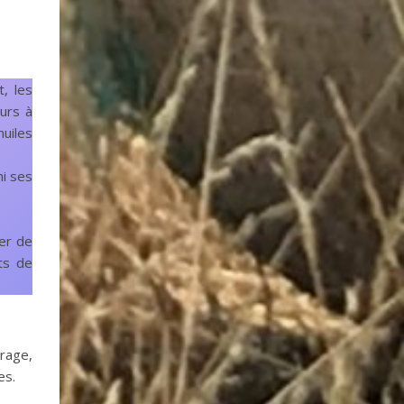
t, les
urs à
uiles
i ses
ser de
ets de
rage,
es.