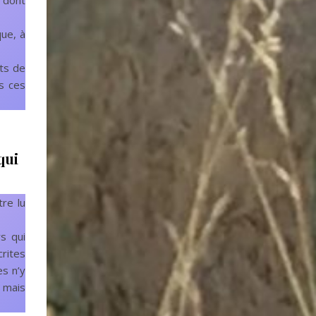
e dont
que, à
ets de
s ces
qui
tre lu
s qui
rites
es n’y
, mais