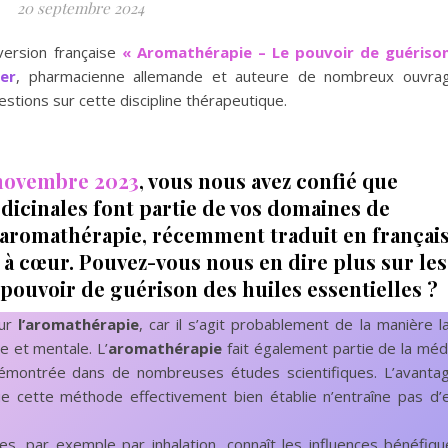
20 septembre 2024
 version française
« Aromathérapie – Le pouvoir de guériso
er
, pharmacienne allemande et auteure de nombreux ouvra
tions sur cette discipline thérapeutique.
 novembre 2023
, vous nous avez confié que
dicinales font partie de vos domaines de
l’aromathérapie, récemment traduit en français
 à cœur. Pouvez-vous nous en dire plus sur les
 pouvoir de guérison des huiles essentielles ?
our
l’aromathérapie
, car il s’agit probablement de la manière l
e et mentale. L’
aromathérapie
fait également partie de la méd
t démontrée dans de nombreuses études scientifiques. L’avanta
ue cette méthode effectivement bien établie n’entraîne pas d’e
les, par exemple par inhalation, connaît les influences bénéfiq