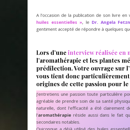
A l’occasion de la publication de son livre en
huiles essentielles »
, le
Dr. Angela Fetzn
gentiment accepté de répondre à quelques ques
Lors d’une
interview réalisée en
l’aromathérapie et les plantes mé
prédilection. Votre ouvrage sur 
vous tient donc particulièrement
origines de cette passion pour le
J’entretiens une passion toute particulière p
agréable de prendre soin de sa santé physiqu
naturelle, dont l’efficacité a été clairemen
l’
aromathérapie
réside aussi dans le fait q
secondaires notables.
Quiconque a déjà utilisé des huiles essentiel