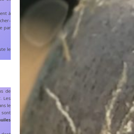
dent à
âcher-
e par
ute le
ns de
r. Les
ans le
 sont
huiles