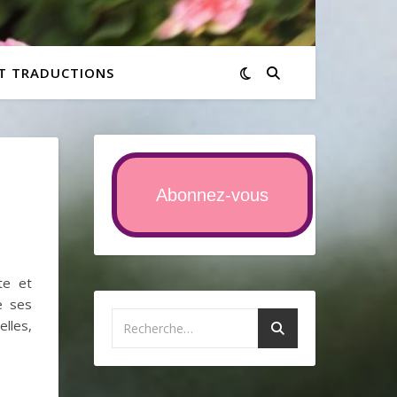
ET TRADUCTIONS
Abonnez-vous
te et
e ses
elles,