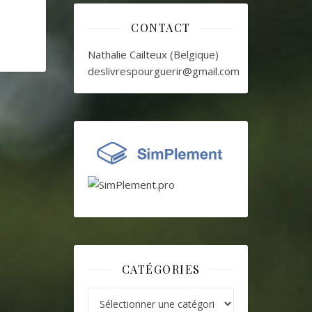
CONTACT
Nathalie Cailteux (Belgique)
deslivrespourguerir@gmail.com
CATÉGORIES
Catégories