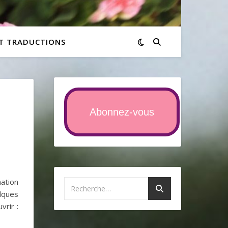
ET TRADUCTIONS
Abonnez-vous
nation
elques
vrir :