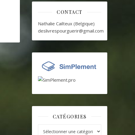
CONTACT
Nathalie Cailteux (Belgique)
deslivrespourguerir@gmail.com
CATÉGORIES
Catégories