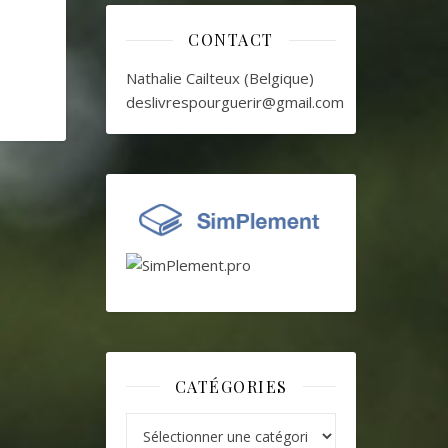
CONTACT
Nathalie Cailteux (Belgique)
deslivrespourguerir@gmail.com
CATÉGORIES
Catégories