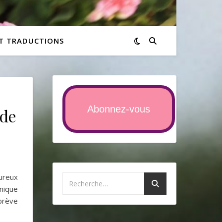
ET TRADUCTIONS
Abonnez-vous
 de
oureux
nique
 brève