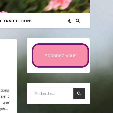
ET TRADUCTIONS
Abonnez-vous
itions
aient
s une
igne…