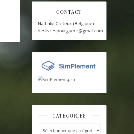
CONTACT
Nathalie Cailteux (Belgique)
deslivrespourguerir@gmail.com
CATÉGORIES
Catégories