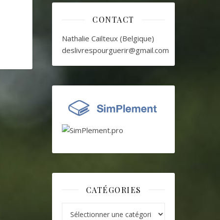
CONTACT
Nathalie Cailteux (Belgique)
deslivrespourguerir@gmail.com
CATÉGORIES
Catégories