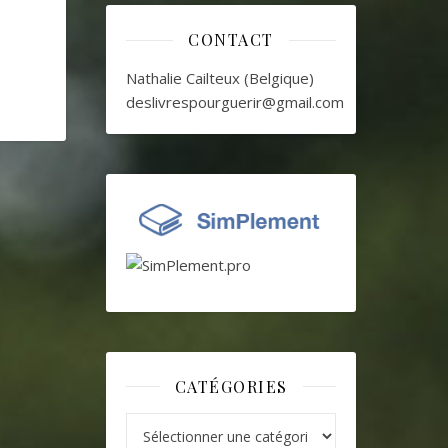
CONTACT
Nathalie Cailteux (Belgique)
deslivrespourguerir@gmail.com
CATÉGORIES
Catégories