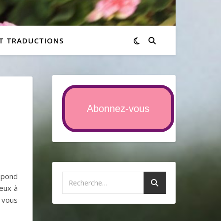
ET TRADUCTIONS
Abonnez-vous
,
espond
eux à
x vous