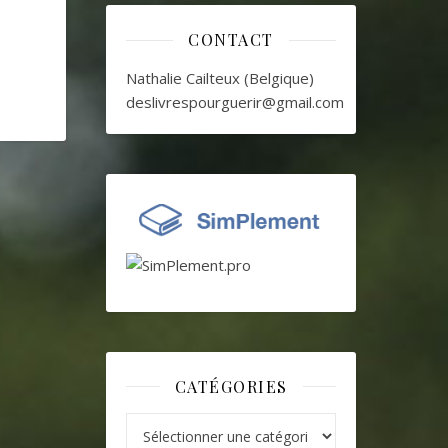
CONTACT
Nathalie Cailteux (Belgique)
deslivrespourguerir@gmail.com
CATÉGORIES
Catégories