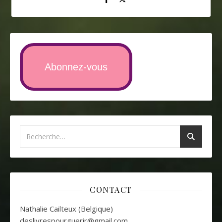
Abonnez-vous
CONTACT
Nathalie Cailteux (Belgique)
deslivrespourguerir@gmail.com