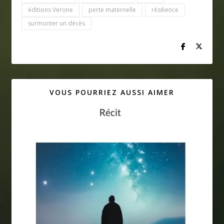
éditions Verone
perte maternelle
résilience
surmonter un décès
VOUS POURRIEZ AUSSI AIMER