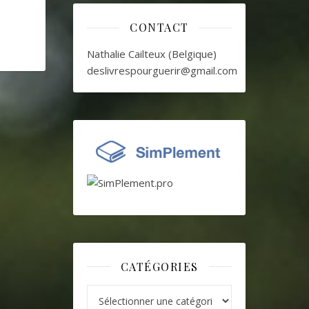
CONTACT
Nathalie Cailteux (Belgique)
deslivrespourguerir@gmail.com
CATÉGORIES
Catégories