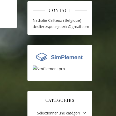
CONTACT
Nathalie Cailteux (Belgique)
deslivrespourguerir@gmail.com
CATÉGORIES
Catégories