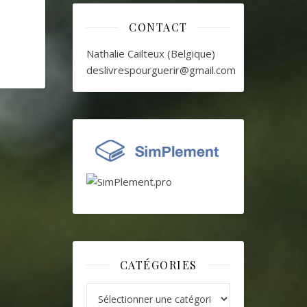
CONTACT
Nathalie Cailteux (Belgique)
deslivrespourguerir@gmail.com
CATÉGORIES
Catégories