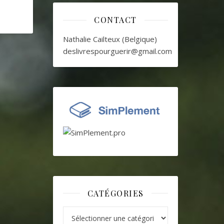
CONTACT
Nathalie Cailteux (Belgique)
deslivrespourguerir@gmail.com
CATÉGORIES
Catégories