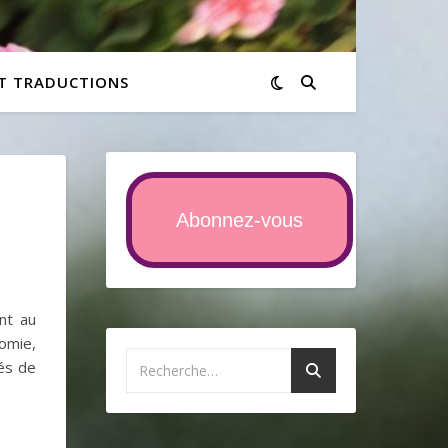
ET TRADUCTIONS
Abonnez-vous
nt au
omie,
tés de