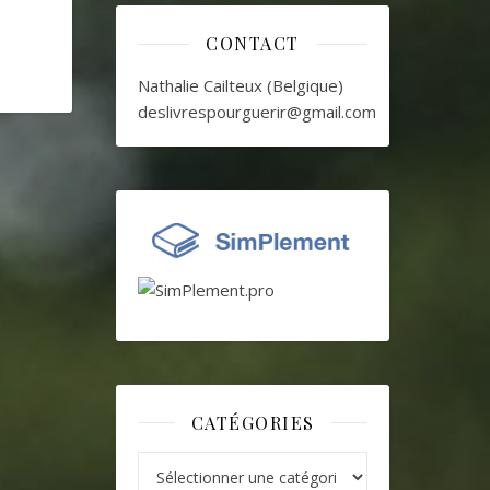
CONTACT
Nathalie Cailteux (Belgique)
deslivrespourguerir@gmail.com
CATÉGORIES
Catégories