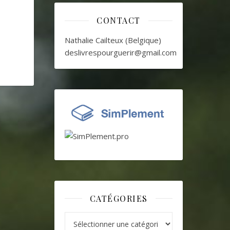
CONTACT
Nathalie Cailteux (Belgique)
deslivrespourguerir@gmail.com
CATÉGORIES
Catégories