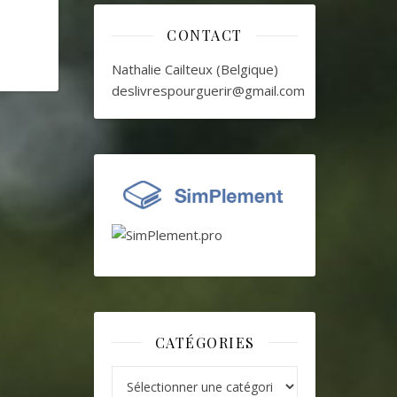
CONTACT
Nathalie Cailteux (Belgique)
deslivrespourguerir@gmail.com
CATÉGORIES
Catégories