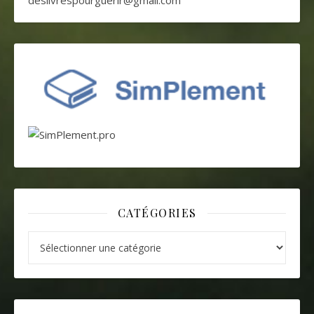
deslivrespourguerir@gmail.com
CATÉGORIES
Catégories