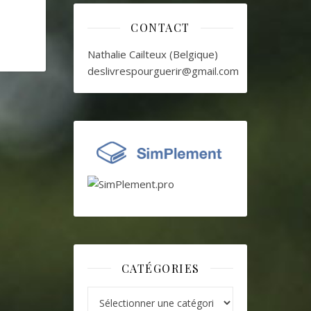
CONTACT
Nathalie Cailteux (Belgique)
deslivrespourguerir@gmail.com
CATÉGORIES
Catégories